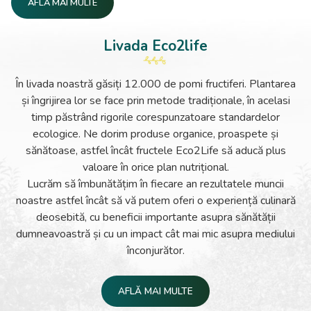
AFLĂ MAI MULTE
Am crescut în picioarele goale, cocoțați în pom, mușcând din
mărul doar șters de praf pe cămașă. În alte dăți puneam
Livada Eco2life
fetelor cercei roșii din cireșe bine coapte. Ce mai râdeam
când cerceii ajungeau și ei să fie mâncați!
În livada noastră găsiți 12.000 de pomi fructiferi. Plantarea
Ne-am făcut mari și am înțeles că o livadă bogată înseamnă
și îngrijirea lor se face prin metode tradiționale, în acelasi
muncă, cunoaștere și multă pasiune în același timp.
timp păstrând rigorile corespunzatoare standardelor
Eco2Life s-a născut din amintiri neprețuite și experiența a
ecologice. Ne dorim produse organice, proaspete și
trei generații. Ne-am adaptat timpurilor printr-o gândire
sănătoase, astfel încât fructele Eco2Life să aducă plus
antreprenorială și vă punem pe masă fructe sănătoase,
valoare în orice plan nutrițional.
crescute ecologic.
Lucrăm să îmbunătățim în fiecare an rezultatele muncii
noastre astfel încât să vă putem oferi o experiență culinară
Cei 12.000 de pomi fructiferi din livada noastră sunt doar
deosebită, cu beneficii importante asupra sănătății
începutul. Ne-am luat angajamentul să livrăm produse de
dumneavoastră și cu un impact cât mai mic asupra mediului
calitate, să ne respectăm moștenirea și să iubim natura.
înconjurător.
AFLĂ MAI MULTE