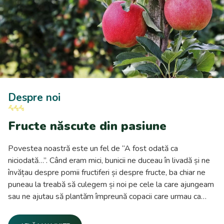
Despre noi
Fructe născute din pasiune
Povestea noastră este un fel de “A fost odată ca
niciodată…”. Când eram mici, bunicii ne duceau în livadă și ne
învățau despre pomii fructiferi și despre fructe, ba chiar ne
puneau la treabă să culegem și noi pe cele la care ajungeam
sau ne ajutau să plantăm împreună copacii care urmau ca
peste niște ani să dea rod.