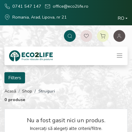
0741 547 147
office@eco2life.ro
Romania, Arad, Lipova, nr 21
RO
Filters
Acasă
Shop
Struguri
0 produse
Nu a fost gasit nici un produs.
Incercați să alegeți alte criterii/filtre.