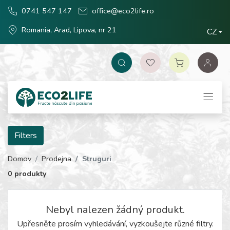
0741 547 147
office@eco2life.ro
Romania, Arad, Lipova, nr 21
CZ
Filters
Domov
Prodejna
Struguri
0 produkty
Nebyl nalezen žádný produkt.
Upřesněte prosím vyhledávání, vyzkoušejte různé filtry.