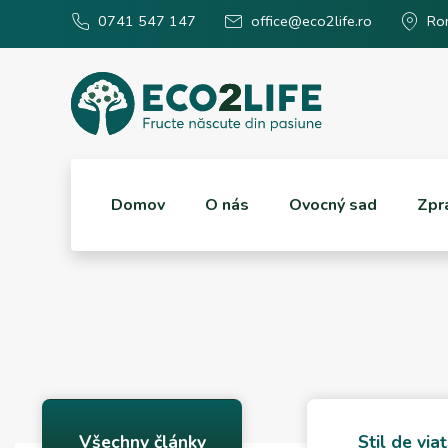
0741 547 147
office@eco2life.ro
Rom
Domov
O nás
Ovocný sad
Zpr
Všechny články
Stil de via