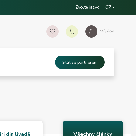
Zvolte jazyk
CZ
Můj účet
Stát se partnerem
iri din livadă
Všechny články