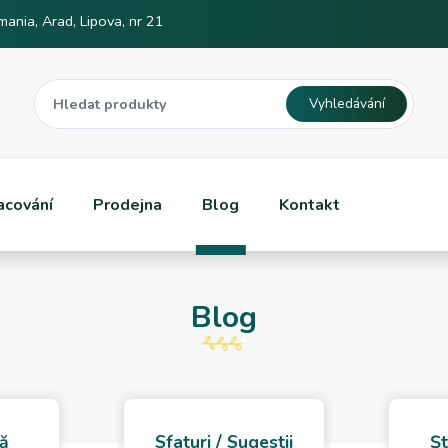
ania, Arad, Lipova, nr 21
Vyhledávání
acování
Prodejna
Blog
Kontakt
Blog
ță
Sfaturi / Sugestii
Șt