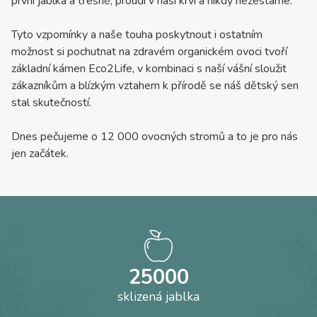
první jablka a třešně, proudí v naší krvi a nikdy nezestárne.
Tyto vzpomínky a naše touha poskytnout i ostatním
možnost si pochutnat na zdravém organickém ovoci tvoří
základní kámen Eco2Life, v kombinaci s naší vášní sloužit
zákazníkům a blízkým vztahem k přírodě se náš dětský sen
stal skutečností.
Dnes pečujeme o 12 000 ovocných stromů a to je pro nás
jen začátek.
25000
sklizená jablka