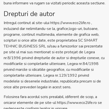
buna informare va rugam sa vizitati periodic aceasta sectiune.
Drepturi de autor
Intregul continut al site-ului
https://www.eco2life.ro
,
incluzand dar nelimitandu-se la, grafice,logo-uri, butoane,
programe, continut multimedia, elemente de grafica web,
scripturi si orice alte date, este proprietatea SC SMART
TEHNIC BUSINESS SRL si/sau a furnizorilor sai prezentate
pe site ul mai sus mentionat si este protejat de Legea
nr.8/1996 privind drepturile de autor si drepturile conexe, cu
modificarile si completarile ulterioare, Legea nr.84/1998
privind marcile si idicatiile geografice, cu modificarile si
completarile ulterioare, Legea nr.129/1992 privind
modelele si desenele industriale, republicata precum si de
orice alte prevederi legale in acest sens.
Folosirea fara acordul scris prealabil, idiferent de scop, a
oricaror elemente de pe site-ul
https://www.eco2life.ro
se
pedepseste conform legilor in vigoare.