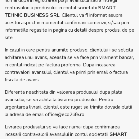
numai dupa inregistrarea plații avansului sau a intregii
contravalori a produsului, in contul societatii
SMART
TEHNIC BUSINESS SRL
. Clientul va fi informat asupra
acestui aspect in momentul confirmarii comenzii, si/sau prin
informatiile regasite in pagina cu detalii despre produs, de pe
site.
In cazul in care pentru anumite produse, clientului i se solicita
achitarea unui avans, aceasta se va face prin virament bancar,
in contul indicat pe factura proforma. Dupa incasarea
contravalorii avansului, clientul va primi prin email o factura
fiscala de avans.
Diferenta neachitata din valoarea produsului dupa plata
avansului, se va achita la livrarea produsului. Pentru
urgentarea livrarii, clientul este rugat sa trimita dovada platii
la adresa de email
office@eco2life.ro
Livrarea produsului se va face numai dupa confirmarea
incasarii contravalorii avansului in contul societatii
SMART