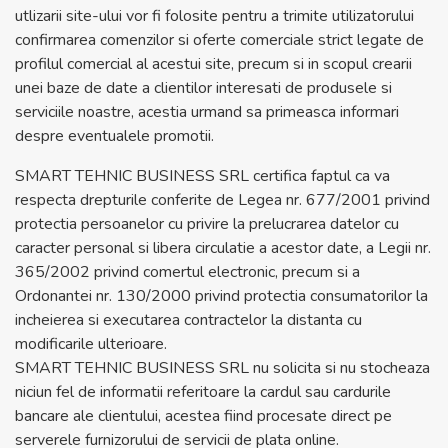
utlizarii site-ului vor fi folosite pentru a trimite utilizatorului
confirmarea comenzilor si oferte comerciale strict legate de
profilul comercial al acestui site, precum si in scopul crearii
unei baze de date a clientilor interesati de produsele si
serviciile noastre, acestia urmand sa primeasca informari
despre eventualele promotii.
SMART TEHNIC BUSINESS SRL certifica faptul ca va
respecta drepturile conferite de Legea nr. 677/2001 privind
protectia persoanelor cu privire la prelucrarea datelor cu
caracter personal si libera circulatie a acestor date, a Legii nr.
365/2002 privind comertul electronic, precum si a
Ordonantei nr. 130/2000 privind protectia consumatorilor la
incheierea si executarea contractelor la distanta cu
modificarile ulterioare.
SMART TEHNIC BUSINESS SRL nu solicita si nu stocheaza
niciun fel de informatii referitoare la cardul sau cardurile
bancare ale clientului, acestea fiind procesate direct pe
serverele furnizorului de servicii de plata online.