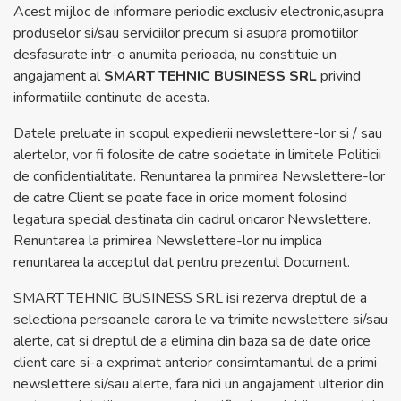
Acest mijloc de informare periodic exclusiv electronic,asupra
produselor si/sau serviciilor precum si asupra promotiilor
desfasurate intr-o anumita perioada, nu constituie un
angajament al
SMART TEHNIC BUSINESS SRL
privind
informatiile continute de acesta.
Datele preluate in scopul expedierii newslettere-lor si / sau
alertelor, vor fi folosite de catre societate in limitele Politicii
de confidentialitate. Renuntarea la primirea Newslettere-lor
de catre Client se poate face in orice moment folosind
legatura special destinata din cadrul oricaror Newslettere.
Renuntarea la primirea Newslettere-lor nu implica
renuntarea la acceptul dat pentru prezentul Document.
SMART TEHNIC BUSINESS SRL isi rezerva dreptul de a
selectiona persoanele carora le va trimite newslettere si/sau
alerte, cat si dreptul de a elimina din baza sa de date orice
client care si-a exprimat anterior consimtamantul de a primi
newslettere si/sau alerte, fara nici un angajament ulterior din