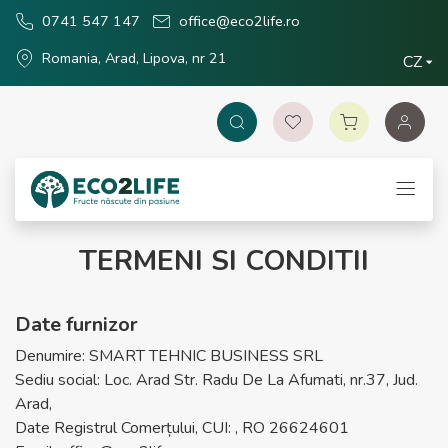
0741 547 147
office@eco2life.ro
Romania, Arad, Lipova, nr 21
CZ
TERMENI SI CONDITII
Date furnizor
Denumire: SMART TEHNIC BUSINESS SRL
Sediu social: Loc. Arad Str. Radu De La Afumati, nr.37, Jud.
Arad,
Date Registrul Comerțului, CUI: , RO 26624601