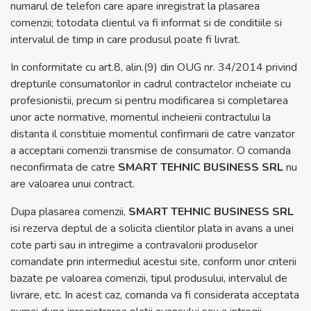
numarul de telefon care apare inregistrat la plasarea
comenzii; totodata clientul va fi informat si de conditiile si
intervalul de timp in care produsul poate fi livrat.
In conformitate cu art.8, alin.(9) din OUG nr. 34/2014 privind
drepturile consumatorilor in cadrul contractelor incheiate cu
profesionistii, precum si pentru modificarea si completarea
unor acte normative, momentul incheierii contractului la
distanta il constituie momentul confirmarii de catre vanzator
a acceptarii comenzii transmise de consumator. O comanda
neconfirmata de catre
SMART TEHNIC BUSINESS SRL
nu
are valoarea unui contract.
Dupa plasarea comenzii,
SMART TEHNIC BUSINESS SRL
isi rezerva deptul de a solicita clientilor plata in avans a unei
cote parti sau in intregime a contravalorii produselor
comandate prin intermediul acestui site, conform unor criterii
bazate pe valoarea comenzii, tipul produsului, intervalul de
livrare, etc. In acest caz, comanda va fi considerata acceptata