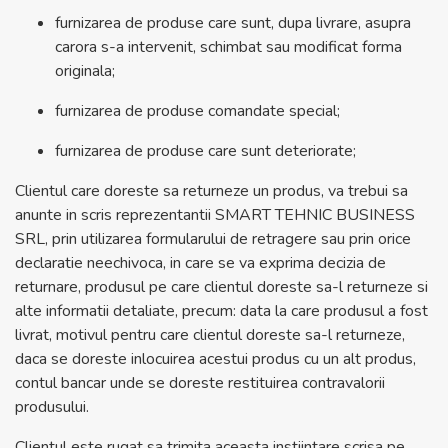
furnizarea de produse care sunt, dupa livrare, asupra
carora s-a intervenit, schimbat sau modificat forma
originala;
furnizarea de produse comandate special;
furnizarea de produse care sunt deteriorate;
Clientul care doreste sa returneze un produs, va trebui sa
anunte in scris reprezentantii SMART TEHNIC BUSINESS
SRL, prin utilizarea formularului de retragere sau prin orice
declaratie neechivoca, in care se va exprima decizia de
returnare, produsul pe care clientul doreste sa-l returneze si
alte informatii detaliate, precum: data la care produsul a fost
livrat, motivul pentru care clientul doreste sa-l returneze,
daca se doreste inlocuirea acestui produs cu un alt produs,
contul bancar unde se doreste restituirea contravalorii
produsului.
Clientul este rugat sa trimita aceasta instiintare scrisa pe