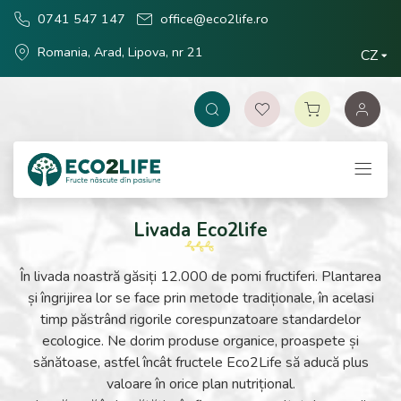
0741 547 147
office@eco2life.ro
Romania, Arad, Lipova, nr 21
CZ
Livada Eco2life
În livada noastră găsiți 12.000 de pomi fructiferi. Plantarea
și îngrijirea lor se face prin metode tradiționale, în acelasi
timp păstrând rigorile corespunzatoare standardelor
ecologice. Ne dorim produse organice, proaspete și
sănătoase, astfel încât fructele Eco2Life să aducă plus
valoare în orice plan nutrițional.