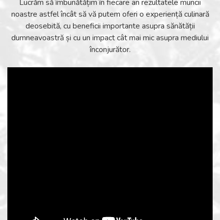
Lucrăm să îmbunătățim în fiecare an rezultatele muncii
noastre astfel încât să vă putem oferi o experiență culinară
deosebită, cu beneficii importante asupra sănătății
dumneavoastră și cu un impact cât mai mic asupra mediului
înconjurător.