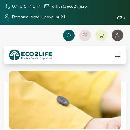
0741 547 147
office@eco2life.ro
Romania, Arad, Lipova, nr 21
CZ