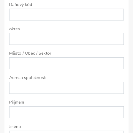
Daňový kód
okres
Město / Obec / Sektor
Adresa společnosti
Příjmení
Jméno