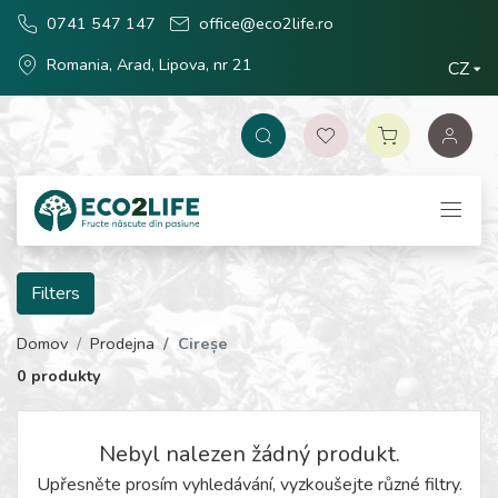
0741 547 147
office@eco2life.ro
Romania, Arad, Lipova, nr 21
CZ
Filters
Domov
Prodejna
Cireșe
0 produkty
Nebyl nalezen žádný produkt.
Upřesněte prosím vyhledávání, vyzkoušejte různé filtry.