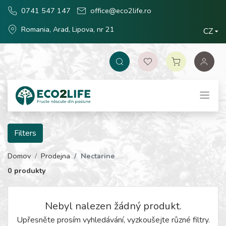
0741 547 147
office@eco2life.ro
Romania, Arad, Lipova, nr 21
CZ
Filters
Domov
Prodejna
Nectarine
0 produkty
Nebyl nalezen žádný produkt.
Upřesněte prosím vyhledávání, vyzkoušejte různé filtry.